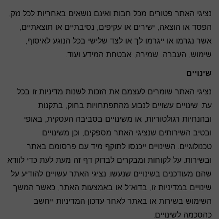
נציגי האתר פטורים מכל חבות ואינם נושאים באחריות לכל נזק,
הפסד או הוצאה, ישירים או עקיפים, נסיבתיים או תוצאתיים,
אשר נגרמו או ייגרמו לך או לצד שלישי בכל הנוגע לאיסוף,
שימוש, העברה, שמירה, אבטחת המידע ועוד.
שינויים
נציגי האתר שומרים לעצמם את הזכות לשנות מדיניות זו בכל
עת. שינויים עשויים לנבוע מהתפתחויות בחוק, בתקנות
ובהנחיות רגולטוריות, או משינויים בסביבה העסקית, באופי
ובטיב השירותים שנציגי האתר מספקים, וכן משינויים
טכנולוגיים. השינויים ייכנסו לתוקף מיד עם פרסומם באתר
ובשירות. על לקוחות ומבקרים לבדוק דף זה מעת לעת כדי לוודא
שהם מעודכנים בשינויים שנעשו. נציגי האתר עשויים להודיע על
שינויים במדיניות זו, בדוא"ל או באמצעות האתר, כאשר המשך
השימוש בשירות או באתר לאחר עדכון המדיניות ייחשב
כהסכמה לשינויים.