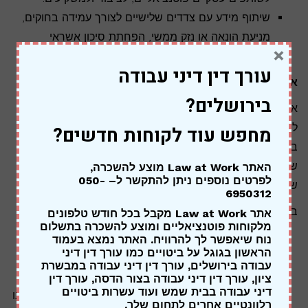
שיתוף מידע עם צדדים שלישיים לצורך עמידה בחוקים,
מניעת הונאה או נזק ממשי, הפחתת סיכון אשראי
×
והבטחת אבטחת השירות והאתר.
עורך דין דיני עבודה
אפשרויות הבחירה שלך
בירושלים?
אנו מעניקים לך שליטה על השימוש במידע אודותך. תוכל
להגדיר את ההעדפות שלך בנוגע לאופן שבו נעשה שימוש
מחפש עוד לקוחות חדשים?
במידע אודותיך. באפשרותך לבקש להפסיק לקבל הודעות
שיווקיות, לבטל איסוף מידע באמצעות עוגיות, לעיין במידע
האתר Law at Work מוצע להשכרה,
לפרטים נוספים ניתן להתקשר ל
– 050-
שנאסף אודותיך ולבקש לתקן אותו בהתאם לדין ולמדיניות זו.
6950312
בחירותיך כוללות:
אתר Law at Work מקבל בכל חודש טלפונים
מלקוחות פוטנציאליים ומוצע להשכרה בתשלום
עיון במידע האישי השמור במאגרינו ובקשה לתקן או
נוח שיאפשר לך להרוויח. האתר נמצא בעמוד
הראשון בגוגל על ביטויים כמו עורך דין דיני
למחוק פרטים שאינם נכונים, שלמים, ברורים או
עבודה בירושלים, עורך דין דיני עבודה במבשרת
מעודכנים, בכפוף להוראות הדין.
ציון, עורך דין דיני עבודה בצור הדסה, עורך דין
דיני עבודה בבית שמש ועוד עשרות ביטויים
הפסקת קבלת הודעות שיווקיות על ידי הודעה לחברה. אנו
רלוונטיים אחרים לתחום שלך.