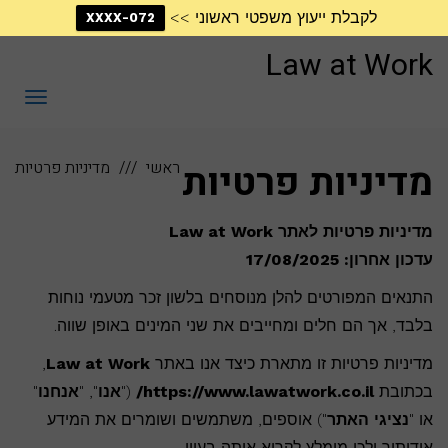
לקבלת ייעוץ משפטי ראשוני >>
072-XXXX
דילוג
לתוכן
Law at Work
תפריט
מדיניות פרטיות
ראשי
מדיניות פרטיות
מדיניות פרטיות לאתר Law at Work
עדכון אחרון: 17/08/2025
התנאים המפורטים להלן מנוסחים בלשון זכר מטעמי נוחות
בלבד, אך הם חלים ומחייבים את שני המינים באופן שווה.
מדיניות פרטיות זו מתארת כיצד אנו באתר
Law at Work
,
בכתובת
https://www.lawatwork.co.il/
("
אנו
", "
אנחנו
"
או "
נציגי האתר
") אוספים, משתמשים ושומרים את המידע
אודותיך ולכן מומלץ לקרוא אותה בעיון.