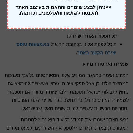
נפסיק את שליחת ההודעות בהתאם להוראות הדין ובתוך
**ניתן לבצע שינויים והתאמות בעיצוב האתר
פרק זמן סביר.
(הכנסת לוגו/אודות/טלפונים וכדומה).
שינוי הגדרות הדפדפן שלך כדי למנוע מאיתנו ומספקינו
להציב עוגיות במכשירך. שים לב ששינוי זה עשוי להשפיע
על תפקוד האתר ושירותיו.
תוכל לפנות אלינו בכתובת הדוא"ל
באמצעות טופס
יצירת הקשר באתר
.
שמירת ואחסון המידע
המידע נשמר במאגרי המידע שלנו, המאוחסנים על גבי מערכות
המחשב שלנו וכן אצל ספקי אירוח וגיבוי, שעשויים להימצא גם
מחוץ לגבולות ישראל. הסכמתך למדיניות זו מהווה גם הסכמה
לשמירת המידע בחו"ל, בהתחשב בכך שדיני הגנת הפרטיות
וסמכויות הרשויות עשויים להיות שונים מאלו שבישראל.
נציגי האתר ישמרו את המידע כל עוד הוא נחוץ למטרות
המפורטות במדיניות זו וכדי לספק את השירותים, למעט מקרים